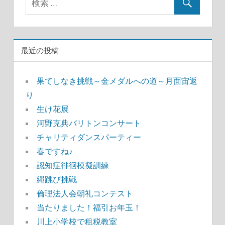
最近の投稿
果てしなき挑戦～金メダルへの道～月面宙返
り
生け花展
河野克典バリトンコンサート
チャリティダンスパーティー
春ですね♪
認知症徘徊模擬訓練
縄跳び挑戦
倫理法人会朝礼コンテスト
当たりました！福引お年玉！
川上小学校で租税教室