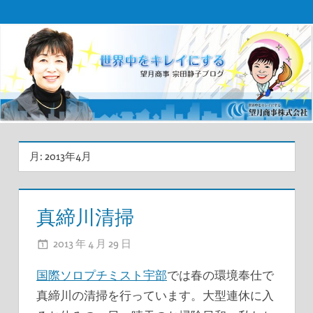
コ
望
ン
テ
月
ン
商
ツ
事
へ
ス
宗
キ
月:
2013年4月
田
ッ
プ
社
真締川清掃
長
2013 年 4 月 29 日
ADMIN
ブ
国際ソロプチミスト宇部
では春の環境奉仕で
ロ
真締川の清掃を行っています。大型連休に入