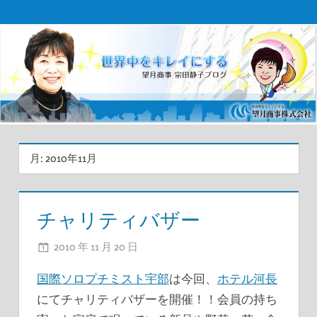
コ
望
ン
テ
月
ン
商
ツ
事
へ
ス
宗
キ
月:
2010年11月
田
ッ
プ
社
チャリティバザー
長
2010 年 11 月 20 日
ADMIN
ブ
国際ソロプチミスト宇部
は今回、
ホテル河長
ロ
にてチャリティバザーを開催！！会員の持ち