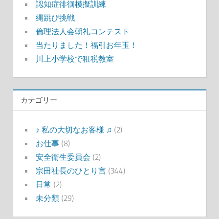
認知症徘徊模擬訓練
縄跳び挑戦
倫理法人会朝礼コンテスト
当たりました！福引お年玉！
川上小学校で租税教室
カテゴリー
♪ 私の大切なお客様 ♫
(2)
お仕事
(8)
安全衛生委員会
(2)
宗田社長のひとり言
(344)
日常
(2)
未分類
(29)