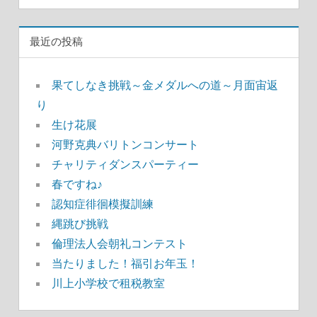
最近の投稿
果てしなき挑戦～金メダルへの道～月面宙返
り
生け花展
河野克典バリトンコンサート
チャリティダンスパーティー
春ですね♪
認知症徘徊模擬訓練
縄跳び挑戦
倫理法人会朝礼コンテスト
当たりました！福引お年玉！
川上小学校で租税教室