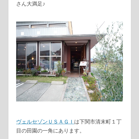
さん大満足♪
ヴェルセゾンＵＳＡＧＩ
は下関市清末町１丁
目の田園の一角にあります。