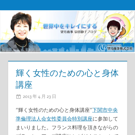
コ
望
ン
テ
月
ン
商
ツ
事
へ
ス
宗
キ
輝く女性のための心と身体
田
ッ
講座
プ
社
2013 年 4 月 23 日
ADMIN
長
“輝く女性のための心と身体講座”
下関市中央
ブ
準倫理法人会女性委員会特別講座
に参加して
ロ
まいりました。フランス料理を頂きながらの