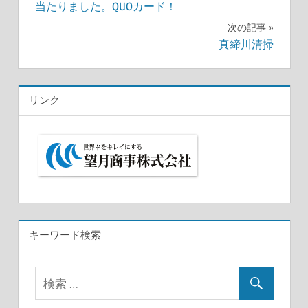
投
当たりました。QUOカード！
次の記事
稿
真締川清掃
ナ
ビ
リンク
ゲ
ー
シ
ョ
ン
キーワード検索