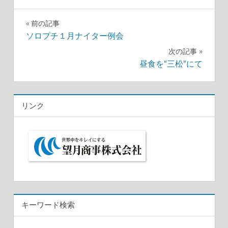
前の記事
投
ソロプチ１月ナイター例会
次の記事
稿
昼食を“三松”にて
ナ
ビ
リンク
ゲ
ー
シ
ョ
ン
キーワード検索