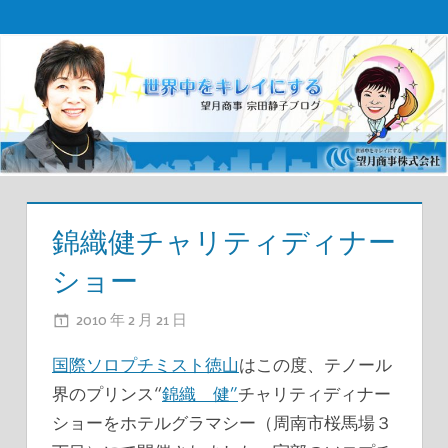
コ
望
ン
テ
月
ン
商
ツ
事
へ
ス
宗
キ
錦織健チャリティディナー
田
ッ
ショー
プ
社
2010 年 2 月 21 日
ADMIN
長
国際ソロプチミスト徳山
はこの度、テノール
ブ
界のプリンス“
錦織 健”
チャリティディナー
ロ
ショーをホテルグラマシー（周南市桜馬場３