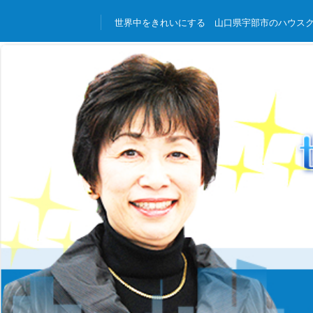
コ
世界中をきれいにする 山口県宇部市のハウス
ン
望
テ
ン
月
ツ
へ
商
ス
事
キ
ッ
宗
プ
田
社