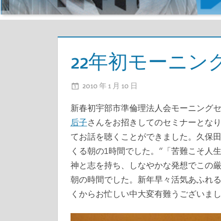
長
ブ
ロ
22年初モーニン
グ
2010 年 1 月 10 日
ADMIN
新春初宇部市準倫理法人会モーニング
后子
さんをお招きしてのセミナーとなり
てお話を聴くことができました。久保
くる朝の1時間でした。“「苦難こそ人
神と志を持ち、しなやかな発想でこの厳
朝の時間でした。新年早々活気あふれ
くからお忙しい中大変有難うございま