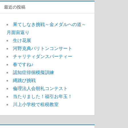
最近の投稿
果てしなき挑戦～金メダルへの道～
月面宙返り
生け花展
河野克典バリトンコンサート
チャリティダンスパーティー
春ですね♪
認知症徘徊模擬訓練
縄跳び挑戦
倫理法人会朝礼コンテスト
当たりました！福引お年玉！
川上小学校で租税教室