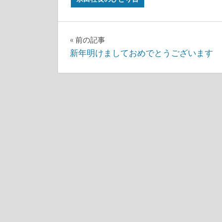
前の記事
投
新年明けましておめでとうございます
稿
ナ
ビ
ゲ
ー
シ
ョ
ン