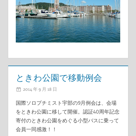
ときわ公園で移動例会
2014 年 9 月 18 日
ADMIN
国際ソロプチミスト宇部の9月例会は、会場
をときわ公園に移して開催。認証40周年記念
寄付のときわ公園をめぐる小型バスに乗って
会員一同感激！！