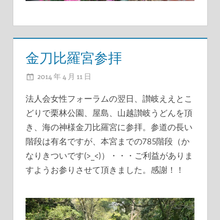
金刀比羅宮参拝
2014 年 4 月 11 日
ADMIN
法人会女性フォーラムの翌日、讃岐ええとこ
どりで栗林公園、屋島、山越讃岐うどんを頂
き、海の神様金刀比羅宮に参拝。参道の長い
階段は有名ですが、本宮までの785階段（か
なりきついです(>_<)）・・・ご利益がありま
すようお参りさせて頂きました。感謝！！