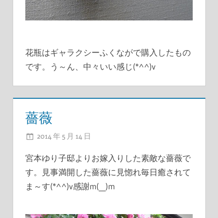
花瓶はギャラクシーふくながで購入したもの
です。う～ん、中々いい感じ(*^^)v
薔薇
2014 年 5 月 14 日
ADMIN
宮本ゆり子邸よりお嫁入りした素敵な薔薇で
す。見事満開した薔薇に見惚れ毎日癒されて
ま～す(*^^)v感謝m(__)m