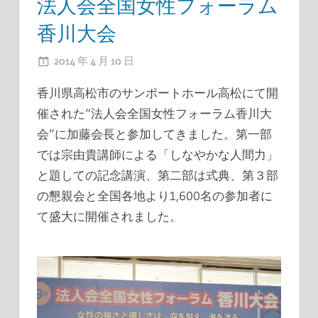
法人会全国女性フォーラム
香川大会
2014 年 4 月 10 日
ADMIN
香川県高松市のサンポートホール高松にて開
催された“法人会全国女性フォーラム香川大
会”に加藤会長と参加してきました。第一部
では宗由貴講師による「しなやかな人間力」
と題しての記念講演、第二部は式典、第３部
の懇親会と全国各地より1,600名の参加者に
て盛大に開催されました。