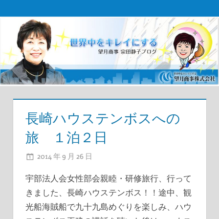
コ
望
ン
テ
月
ン
商
ツ
事
へ
ス
宗
キ
長崎ハウステンボスへの
田
ッ
旅 １泊２日
プ
社
2014 年 9 月 26 日
ADMIN
長
宇部法人会女性部会親睦・研修旅行、行って
ブ
きました、長崎ハウステンボス！！途中、観
ロ
光船海賊船で九十九島めぐりを楽しみ、ハウ