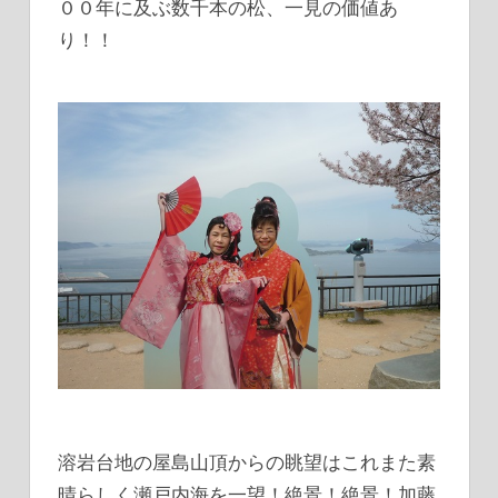
００年に及ぶ数千本の松、一見の価値あ
り！！
溶岩台地の屋島山頂からの眺望はこれまた素
晴らしく瀬戸内海を一望！絶景！絶景！加藤