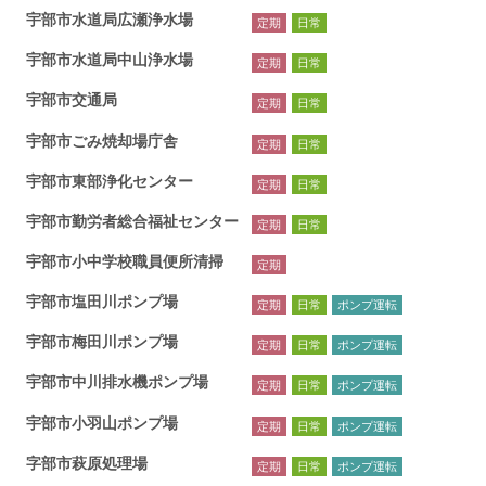
宇部市水道局広瀬浄水場
定期
日常
宇部市水道局中山浄水場
定期
日常
宇部市交通局
定期
日常
宇部市ごみ焼却場庁舎
定期
日常
宇部市東部浄化センター
定期
日常
宇部市勤労者総合福祉センター
定期
日常
宇部市小中学校職員便所清掃
定期
宇部市塩田川ポンプ場
定期
日常
ポンプ運転
宇部市梅田川ポンプ場
定期
日常
ポンプ運転
宇部市中川排水機ポンプ場
定期
日常
ポンプ運転
宇部市小羽山ポンプ場
定期
日常
ポンプ運転
字部市萩原処理場
定期
日常
ポンプ運転