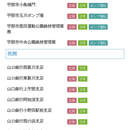
宇部市小島樋門
定期
日常
ポンプ運転
宇部市玉川ポンプ場
定期
日常
ポンプ運転
宇部市恩田運動公園維持管理業
定期
日常
ポンプ運転
務
宇部市中央公園維持管理業
定期
日常
ポンプ運転
民間
山ロ銀行西新川支店
定期
日常
山ロ銀行東新川支店
定期
日常
山口銀行上宇部支店
定期
日常
山口銀行阿知須支店
定期
日常
山ロ銀行小野田駅前支店
定期
日常
山ロ銀行西の浜支店
定期
日常