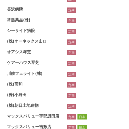
長沢病院
定期
常盤薬品(株)
定期
シーサイド病院
定期
(株)オーネックス山ロ
定期
オアシス琴芝
定期
ケアーハウス琴芝
定期
川鉄フェライト(株)
定期
(株)高和
定期
(株)小野田
定期
(株)朝日土地建物
定期
マックスバリュー宇部恩田店
定期
日常
マックスバリュー吉敷店
定期
日常