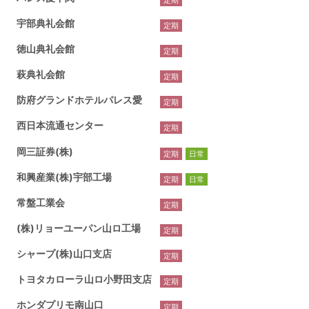
宇部典礼会館
定期
徳山典礼会館
定期
萩典礼会館
定期
防府グランドホテルパレス愛
定期
西日本流通センター
定期
岡三証券(株)
定期
日常
和興産業(株)宇部工場
定期
日常
常盤工業会
定期
(株)リョーユーパン山ロ工場
定期
シャープ(株)山口支店
定期
トヨタカローラ山ロ小野田支店
定期
ホンダプリモ南山口
定期