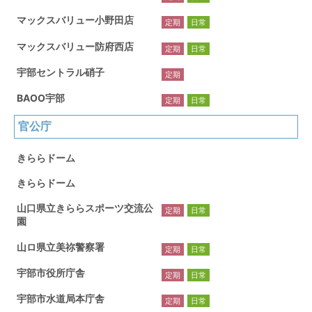
マックスバリュー小野田店
定期
日常
マックスバリュー防府西店
定期
日常
宇部セントラル硝子
定期
BAOO宇部
定期
日常
官公庁
きららドーム
きららドーム
山口県立きららスポーツ交流公
定期
日常
園
山ロ県立美祢警察署
定期
日常
宇部市役所庁舎
定期
日常
宇部市水道局本庁舎
定期
日常