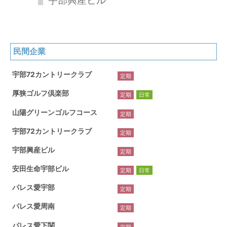
宇部興産ビル
民間企業
宇部72カントリークラブ
定期
厚狭ゴルフ倶楽部
定期
日常
山陽グリーンゴルフコース
定期
宇部72カントリークラブ
定期
宇部興産ビル
定期
安田生命宇部ビル
定期
日常
パレス愛宇部
定期
パレス愛周南
定期
パレス愛下関
定期