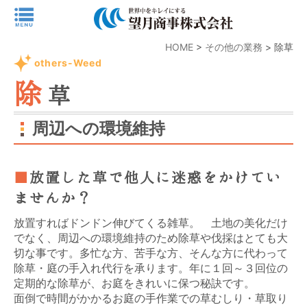
HOME
>
その他の業務
>
除草
others-Weed
除
草
周辺への環境維持
放置した草で他人に迷惑をかけてい
ませんか？
放置すればドンドン伸びてくる雑草。 土地の美化だけ
でなく、周辺への環境維持のため除草や伐採はとても大
切な事です。多忙な方、苦手な方、そんな方に代わって
除草・庭の手入れ代行を承ります。年に１回～３回位の
定期的な除草が、お庭をきれいに保つ秘訣です。
面倒で時間がかかるお庭の手作業での草むしり・草取り